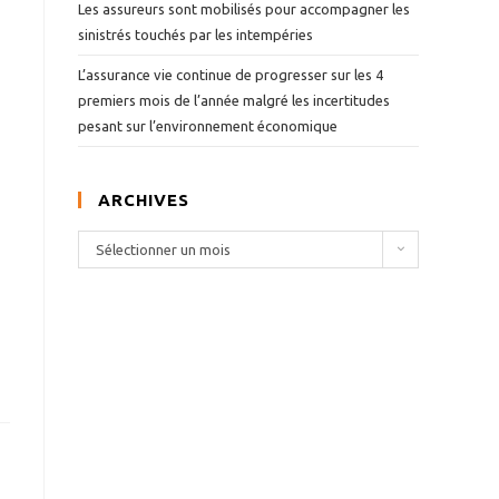
Les assureurs sont mobilisés pour accompagner les
sinistrés touchés par les intempéries
L’assurance vie continue de progresser sur les 4
premiers mois de l’année malgré les incertitudes
pesant sur l’environnement économique
ARCHIVES
A
Sélectionner un mois
r
c
h
i
v
e
s